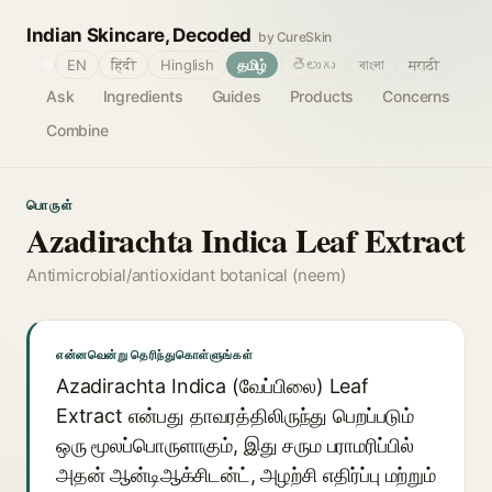
Indian Skincare, Decoded
by CureSkin
🌐
EN
हिंदी
Hinglish
தமிழ்
తెలుగు
বাংলা
मराठी
Ask
Ingredients
Guides
Products
Concerns
Combine
பொருள்
Azadirachta Indica Leaf Extract
Antimicrobial/antioxidant botanical (neem)
என்னவென்று தெரிந்துகொள்ளுங்கள்
Azadirachta Indica (வேப்பிலை) Leaf
Extract என்பது தாவரத்திலிருந்து பெறப்படும்
ஒரு மூலப்பொருளாகும், இது சரும பராமரிப்பில்
அதன் ஆன்டிஆக்சிடன்ட், அழற்சி எதிர்ப்பு மற்றும்