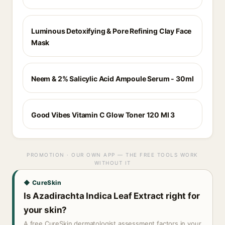
Luminous Detoxifying & Pore Refining Clay Face
Mask
Neem & 2% Salicylic Acid Ampoule Serum - 30ml
Good Vibes Vitamin C Glow Toner 120 Ml 3
PROMOTION · OUR OWN APP — THE FREE TOOLS WORK
WITHOUT IT
◆ CureSkin
Is Azadirachta Indica Leaf Extract right for
your skin?
A free CureSkin dermatologist assessment factors in your