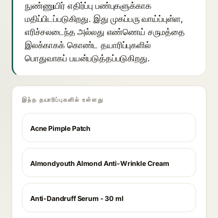
நுண்ணுயிர் எதிர்ப்பு பண்புகளுக்காக
மதிப்பிடப்படுகிறது. இது முகப்பரு வாய்ப்புள்ள,
எரிச்சலடைந்த அல்லது எண்ணெய் சருமத்தை
இலக்காகக் கொண்ட தயாரிப்புகளில்
பொதுவாகப் பயன்படுத்தப்படுகிறது.
இந்த தயாரிப்புகளில் உள்ளது
Acne Pimple Patch
Almondyouth Almond Anti-Wrinkle Cream
Anti-Dandruff Serum - 30 ml