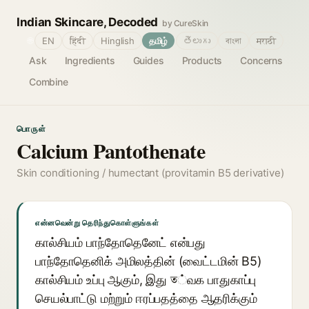
Indian Skincare, Decoded
by CureSkin
🌐
EN
हिंदी
Hinglish
தமிழ்
తెలుగు
বাংলা
मराठी
Ask
Ingredients
Guides
Products
Concerns
Combine
பொருள்
Calcium Pantothenate
Skin conditioning / humectant (provitamin B5 derivative)
என்னவென்று தெரிந்துகொள்ளுங்கள்
கால்சியம் பாந்தோதெனேட் என்பது
பாந்தோதெனிக் அமிலத்தின் (வைட்டமின் B5)
கால்சியம் உப்பு ஆகும், இது ত்வக பாதுகாப்பு
செயல்பாட்டு மற்றும் ஈரப்பதத்தை ஆதரிக்கும்