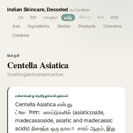
Indian Skincare, Decoded
by CureSkin
🌐
EN
हिंदी
Hinglish
தமிழ்
తెలుగు
বাংলা
मराठी
Ask
Ingredients
Guides
Products
Concerns
Combine
பொருள்
Centella Asiatica
Soothing/antioxidant active
என்னவென்று தெரிந்துகொள்ளுங்கள்
Centella Asiatica என்பது
ட்রைটারपেனாய்டுகளில் (asiaticoside,
madecassoside, asiatic and madecassic
acids) நிறைந்த ஒரு தாவర சாரம் ஆகும், இது