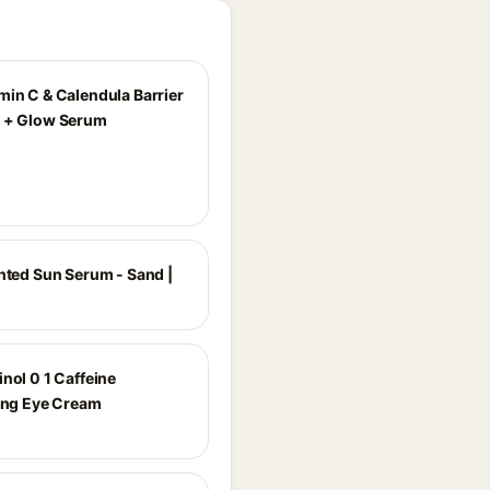
min C & Calendula Barrier
 + Glow Serum
inted Sun Serum - Sand |
nol 0 1 Caffeine
zing Eye Cream