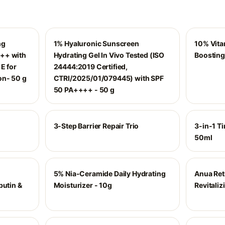
ng
1% Hyaluronic Sunscreen
10% Vita
++ with
Hydrating Gel In Vivo Tested (ISO
Boosting
E for
24444:2019 Certified,
on- 50 g
CTRI/2025/01/079445) with SPF
50 PA++++ - 50 g
3-Step Barrier Repair Trio
3-in-1 T
50ml
5% Nia-Ceramide Daily Hydrating
Anua Reti
butin &
Moisturizer - 10g
Revitali