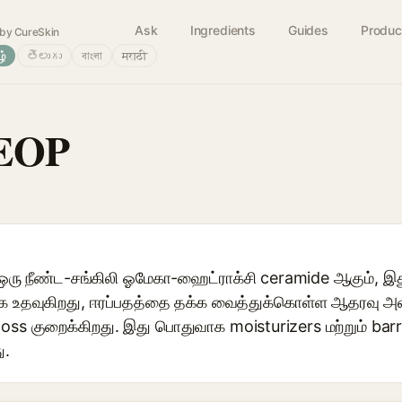
Ask
Ingredients
Guides
Produc
by CureSkin
ழ்
తెలుగు
বাংলা
मराठी
 EOP
ு நீண்ட-சங்கிலி ஓமேகா-ஹைட்ராக்சி ceramide ஆகும், இது 
ிக்க உதவுகிறது, ஈரப்பதத்தை தக்க வைத்துக்கொள்ள ஆதரவு அளி
oss குறைக்கிறது. இது பொதுவாக moisturizers மற்றும் barr
ு.