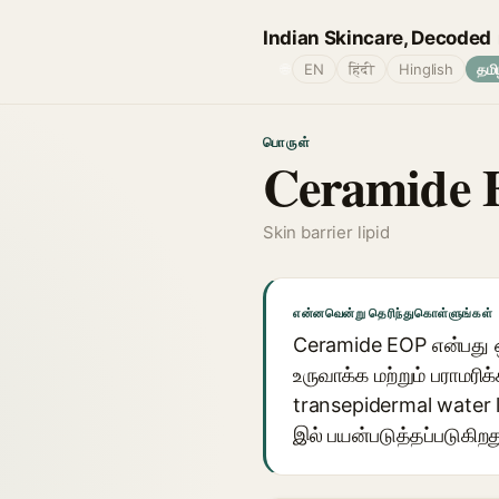
Indian Skincare, Decoded
🌐
EN
हिंदी
Hinglish
தமி
பொருள்
Ceramide
Skin barrier lipid
என்னவென்று தெரிந்துகொள்ளுங்கள்
Ceramide EOP என்பது ஒர
உருவாக்க மற்றும் பராமர
transepidermal water l
இல் பயன்படுத்தப்படுகிறத