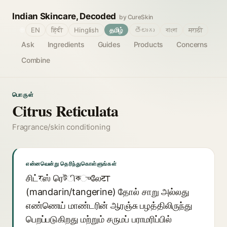
Indian Skincare, Decoded
by CureSkin
🌐
EN
हिंदी
Hinglish
தமிழ்
తెలుగు
বাংলা
मराठी
Ask
Ingredients
Guides
Products
Concerns
Combine
பொருள்
Citrus Reticulata
Fragrance/skin conditioning
என்னவென்று தெரிந்துகொள்ளுங்கள்
சிட்रஸ் ரெটிকுலேटा
(mandarin/tangerine) தோல் சாறு அல்லது
எண்ணெய் மாண்டரின் ஆரஞ்சு பழத்திலிருந்து
பெறப்படுகிறது மற்றும் சருமப் பராமரிப்பில்