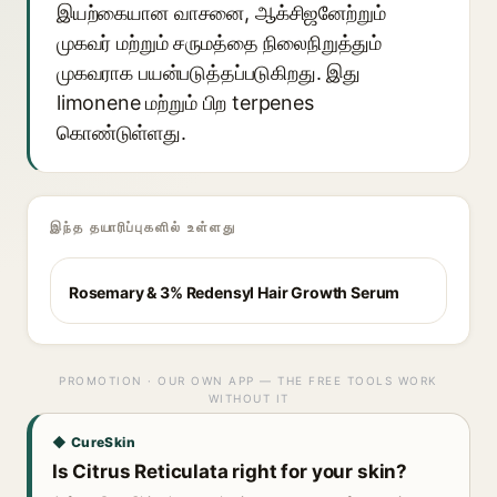
இயற்கையான வாசனை, ஆக்சிஜனேற்றும்
முகவர் மற்றும் சருமத்தை நிலைநிறுத்தும்
முகவராக பயன்படுத்தப்படுகிறது. இது
limonene மற்றும் பிற terpenes
கொண்டுள்ளது.
இந்த தயாரிப்புகளில் உள்ளது
Rosemary & 3% Redensyl Hair Growth Serum
PROMOTION · OUR OWN APP — THE FREE TOOLS WORK
WITHOUT IT
◆ CureSkin
Is Citrus Reticulata right for your skin?