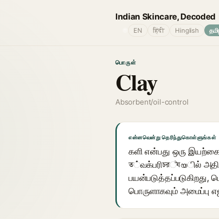
Indian Skincare, Decoded
🌐
EN
हिंदी
Hinglish
தமி
பொருள்
Clay
Absorbent/oil-control
என்னவென்று தெரிந்துகொள்ளுங்கள்
களி என்பது ஒரு இயற்கை 
ত்வக்பரிচর්যയில் அதிக
பயன்படுத்தப்படுகிறது, ப
பொருளாகவும் அமைப்பு எ