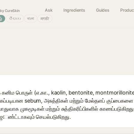
Ask
Ingredients
Guides
Produc
by CureSkin
ழ்
తెలుగు
বাংলা
मराठी
கனிம பொருள் (எ.கா., kaolin, bentonite, montmorillonit
ப்படியான sebum, அசுத்திகள் மற்றும் மேல்தளப் குப்பைகளை 
ொதுவாக முகமூடிகள் மற்றும் சுத்திகரிப்பிகளில் காணப்படுகிறது
ஜেண்ட்டாகவும் செயல்படுகிறது.