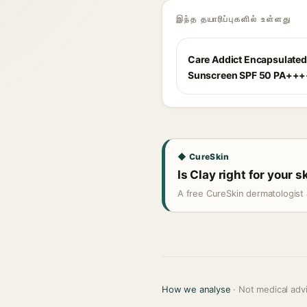
இந்த தயாரிப்புகளில் உள்ளது
Care Addict Encapsulated
Sunscreen SPF 50 PA++
◆ CureSkin
Is Clay right for your s
A free CureSkin dermatologist 
How we analyse
· Not medical adv