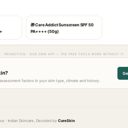
🎁 Care Addict Sunscreen SPF 50
++
PA++++ (50g)
PROMOTION · OUR OWN APP — THE FREE TOOLS WORK WITHOUT IT
kin?
Ge
assessment factors in your skin type, climate and history.
ice · Indian Skincare, Decoded by
CureSkin
.