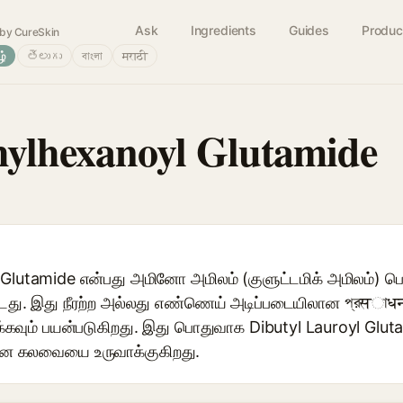
Ask
Ingredients
Guides
Produc
by CureSkin
ழ்
తెలుగు
বাংলা
मराठी
hylhexanoyl Glutamide
 Glutamide என்பது அமினோ அமிலம் (குளுட்டமிக் அமிலம்) ப
டது. இது நீரற்ற அல்லது எண்ணெய் அடிப்படையிலான প্রसাध
்கவும் பயன்படுகிறது. இது பொதுவாக Dibutyl Lauroyl Glut
ான கலவையை உருவாக்குகிறது.