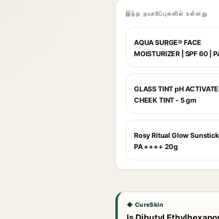
இந்த தயாரிப்புகளில் உள்ளது
AQUA SURGE® FACE
MOISTURIZER | SPF 60 | 
GLASS TINT pH ACTIVATED
CHEEK TINT - 5 gm
Rosy Ritual Glow Sunstic
PA ++++ 20g
◆ CureSkin
Is Dibutyl Ethylhexanoy