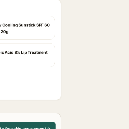
w Cooling Sunstick SPF 60
 20g
ic Acid 8% Lip Treatment
t a free skin assessment →