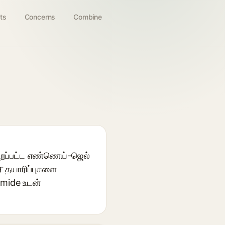
ts
Concerns
Combine
ெறப்பட்ட எண்ணெய்-ஜெல்
न தயாரிப்புகளை
amide உடன்