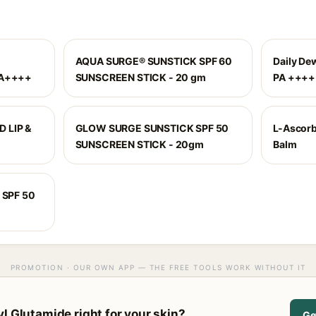
AQUA SURGE® SUNSTICK SPF 60
Daily De
PA++++
SUNSCREEN STICK - 20 gm
PA ++++
 LIP &
GLOW SURGE SUNSTICK SPF 50
L-Ascorb
SUNSCREEN STICK - 20gm
Balm
k SPF 50
PROMOTION · OUR OWN APP — THE FREE TOOLS WORK WITHOUT IT
l Glutamide right for your skin?
Ge