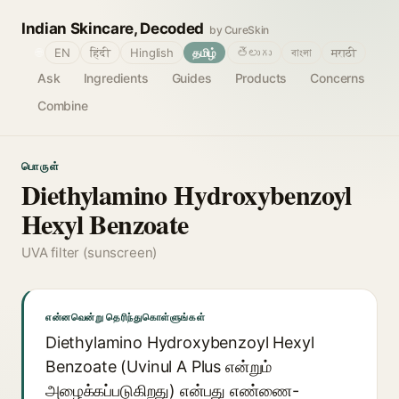
Indian Skincare, Decoded
by CureSkin
🌐
EN
हिंदी
Hinglish
தமிழ்
తెలుగు
বাংলা
मराठी
Ask
Ingredients
Guides
Products
Concerns
Combine
பொருள்
Diethylamino Hydroxybenzoyl
Hexyl Benzoate
UVA filter (sunscreen)
என்னவென்று தெரிந்துகொள்ளுங்கள்
Diethylamino Hydroxybenzoyl Hexyl
Benzoate (Uvinul A Plus என்றும்
அழைக்கப்படுகிறது) என்பது எண்ணை-