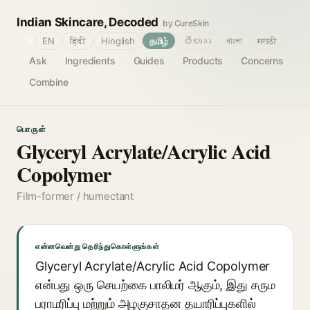
Indian Skincare, Decoded
by CureSkin
🌐
EN
हिंदी
Hinglish
தமிழ்
తెలుగు
বাংলা
मराठी
Ask
Ingredients
Guides
Products
Concerns
Combine
பொருள்
Glyceryl Acrylate/Acrylic Acid
Copolymer
Film-former / humectant
என்னவென்று தெரிந்துகொள்ளுங்கள்
Glyceryl Acrylate/Acrylic Acid Copolymer
என்பது ஒரு செயற்கை பாலிமர் ஆகும், இது சரும
பராமரிப்பு மற்றும் அழகுசாதன தயாரிப்புகளில்