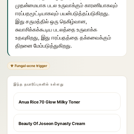
முதன்மையாக படல உருவாக்கும் காரணியாகவும்
ஈரப்பதமூட்டியாகவும் பயன்படுத்தப்படுகிறது.
இது சருமத்தில் ஒரு நெகிழ்வான,
சுவாசிக்கக்கூடிய படலத்தை உருவாக்க
உதவுகிறது, இது ஈரப்பதத்தை தக்கவைக்கும்
திறனை மேம்படுத்துகிறது.
🍄 Fungal-acne trigger
இந்த தயாரிப்புகளில் உள்ளது
Anua Rice 70 Glow Milky Toner
Beauty Of Joseon Dynasty Cream