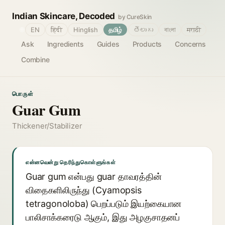
Indian Skincare, Decoded
by CureSkin
🌐
EN
हिंदी
Hinglish
தமிழ்
తెలుగు
বাংলা
मराठी
Ask
Ingredients
Guides
Products
Concerns
Combine
பொருள்
Guar Gum
Thickener/Stabilizer
என்னவென்று தெரிந்துகொள்ளுங்கள்
Guar gum என்பது guar தாவரத்தின்
விதைகளிலிருந்து (Cyamopsis
tetragonoloba) பெறப்படும் இயற்கையான
பாலிசாக்கரைடு ஆகும், இது அழகுசாதனப்