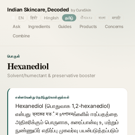
Indian Skincare, Decoded
by CureSkin
🌐
EN
हिंदी
Hinglish
தமிழ்
తెలుగు
বাংলা
मराठी
Ask
Ingredients
Guides
Products
Concerns
Combine
பொருள்
Hexanediol
Solvent/humectant & preservative booster
என்னவென்று தெரிந்துகொள்ளுங்கள்
Hexanediol (பொதுவாக 1,2-hexanediol)
என்பது ত্বকের যত்ন உৎপাদনங்களில் ஈரப்பதத்தை
அதிகரிக்கும் பொருளாக, கரைப்பான்வு உ, மற்றும்
நுண்ணுயிர் எதிர்ப்பு முகவர்வு பயன்படுத்தப்படும்