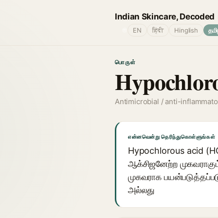
Indian Skincare, Decoded
🌐
EN
हिंदी
Hinglish
தமி
பொருள்
Hypochlor
Antimicrobial / anti-inflammato
என்னவென்று தெரிந்துகொள்ளுங்கள்
Hypochlorous acid (HOC
ஆக்சிஜனேற்ற முகவராகும்,
முகவராக பயன்படுத்தப்படு
அல்லது