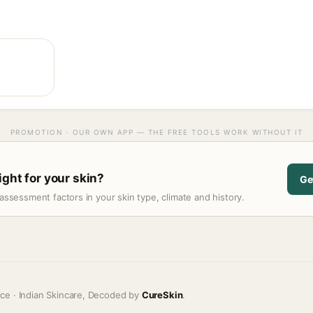
PROMOTION · OUR OWN APP — THE FREE TOOLS WORK WITHOUT IT
ight for your skin?
Ge
assessment factors in your skin type, climate and history.
ice · Indian Skincare, Decoded by
CureSkin
.