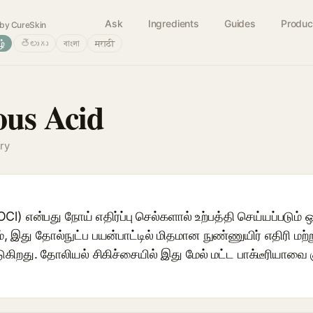
Ask
Ingredients
Guides
Produc
by CureSkin
ழ்
తెలుగు
বাংলা
मराठी
ous Acid
ry
l) என்பது நோய் எதிர்ப்பு செல்களால் உற்பத்தி செய்யப்படும
 இது தோல்நுட்ப பயன்பாட்டில் மிதமான நுண்ணுயிர் எதிரி மற்றும
கிறது. தோலியல் சிகிச்சையில் இது மேல் மட்ட பாக்டீரியாவை க