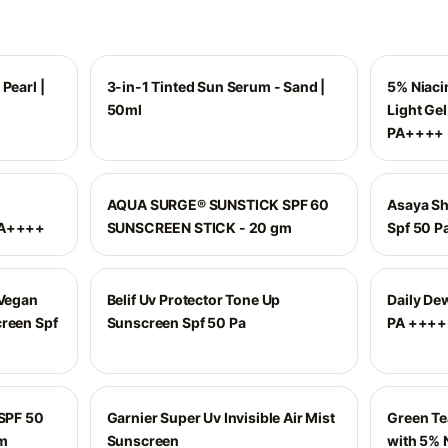
Pearl |
3-in-1 Tinted Sun Serum - Sand |
5% Niaci
50ml
Light Ge
PA++++
AQUA SURGE® SUNSTICK SPF 60
Asaya Sh
PA++++
SUNSCREEN STICK - 20 gm
Spf 50 P
 Vegan
Belif Uv Protector Tone Up
Daily De
creen Spf
Sunscreen Spf 50 Pa
PA ++++
SPF 50
Garnier Super Uv Invisible Air Mist
Green Te
m
Sunscreen
with 5% 