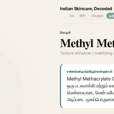
Indian Skincare, Decoded
🌐
EN
हिंदी
Hinglish
தமி
பொருள்
Methyl Met
Texture enhancer / mattifying 
என்னவென்று தெரிந்துகொள்ளுங்கள்
Methyl Methacrylate C
ஒரு படலமாக்கி மற்றும் எ
மென்மையான, மென்-ஃபோகஸ
அடிப்படை மூலப்பொருளாக