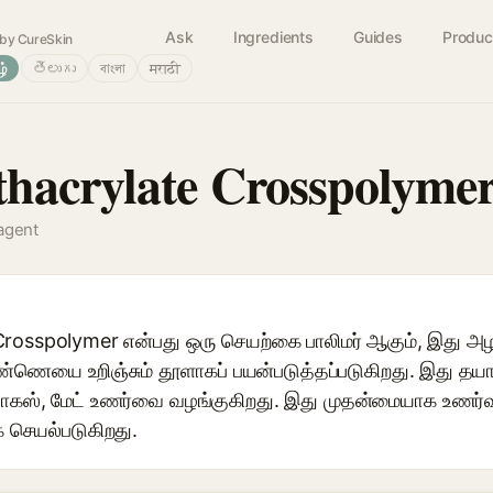
Ask
Ingredients
Guides
Produc
by CureSkin
ழ்
తెలుగు
বাংলা
मराठी
hacrylate Crosspolyme
agent
rosspolymer என்பது ஒரு செயற்கை பாலிமர் ஆகும், இது அ
ண்ணெயை உறிஞ்சும் தூளாகப் பயன்படுத்தப்படுகிறது. இது தயார
், மேட் உணர்வை வழங்குகிறது. இது முதன்மையாக உணர்வு ம
 செயல்படுகிறது.