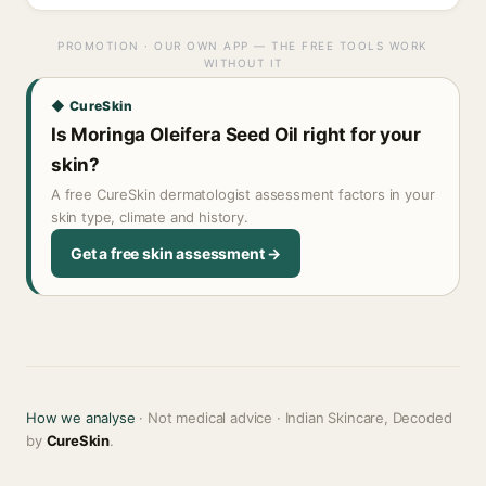
PROMOTION · OUR OWN APP — THE FREE TOOLS WORK
WITHOUT IT
◆ CureSkin
Is Moringa Oleifera Seed Oil right for your
skin?
A free CureSkin dermatologist assessment factors in your
skin type, climate and history.
Get a free skin assessment →
How we analyse
· Not medical advice · Indian Skincare, Decoded
by
CureSkin
.