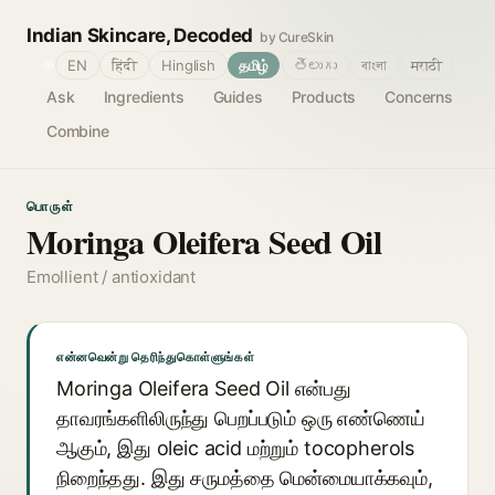
Indian Skincare, Decoded
by CureSkin
🌐
EN
हिंदी
Hinglish
தமிழ்
తెలుగు
বাংলা
मराठी
Ask
Ingredients
Guides
Products
Concerns
Combine
பொருள்
Moringa Oleifera Seed Oil
Emollient / antioxidant
என்னவென்று தெரிந்துகொள்ளுங்கள்
Moringa Oleifera Seed Oil என்பது
தாவரங்களிலிருந்து பெறப்படும் ஒரு எண்ணெய்
ஆகும், இது oleic acid மற்றும் tocopherols
நிறைந்தது. இது சருமத்தை மென்மையாக்கவும்,