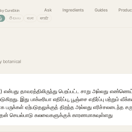
Ask
Ingredients
Guides
Produc
by CureSkin
ழ்
తెలుగు
বাংলা
मराठी
y botanical
a) என்பது தாவரத்திலிருந்து பெறப்பட்ட சாறு அல்லது எண்ணெய்
டுகிறது. இது பாக்டீரியா எதிர்ப்பு, பூஞ்சை எதிர்ப்பு மற்றும் வீக்
ருக்கள் ஏற்படுதலுக்குத் திறந்த அல்லது எரிச்சலடைந்த சரும
 இதன் செயல்பாடு கலவைகளுக்குக் காரணமாகவுள்ளது