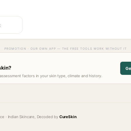
t
PROMOTION · OUR OWN APP — THE FREE TOOLS WORK WITHOUT IT
skin?
Ge
assessment factors in your skin type, climate and history.
ice · Indian Skincare, Decoded by
CureSkin
.