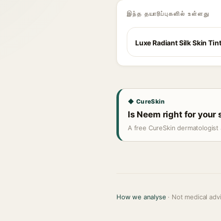
இந்த தயாரிப்புகளில் உள்ளது
Luxe Radiant Silk Skin Tin
◆ CureSkin
Is Neem right for your 
A free CureSkin dermatologist 
How we analyse
· Not medical adv