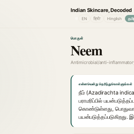
Indian Skincare, Decoded
🌐
EN
हिंदी
Hinglish
தமி
பொருள்
Neem
Antimicrobial/anti-inflammator
என்னவென்று தெரிந்துகொள்ளுங்கள்
நீம் (Azadirachta indic
பராமரிப்பில் பயன்படுத்தப்ப
கொண்டுள்ளது, பொதுவாக ப
பயன்படுத்தப்படுகிறது.