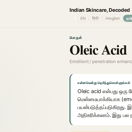
Indian Skincare, Decoded
🌐
EN
हिंदी
Hinglish
தமி
பொருள்
Oleic Acid
Emollient / penetration enhan
என்னவென்று தெரிந்துகொள்ளுங்கள்
Oleic acid என்பது ஒரு 
மென்மையாக்கியாக (emoll
பயன்படுத்தப்படுகிறது. 
அதிகரிக்கலாம். இது பல