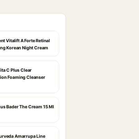
nt Vitalift A Forte Retinal
ing Korean Night Cream
ita C Plus Clear
ion Foaming Cleanser
us Bader The Cream 15 Ml
urveda Amarrupa Line