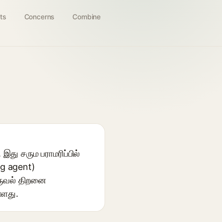
ts
Concerns
Combine
து சரும பராமரிப்பில்
ng agent)
ுருவல் திறனை
்ளது.