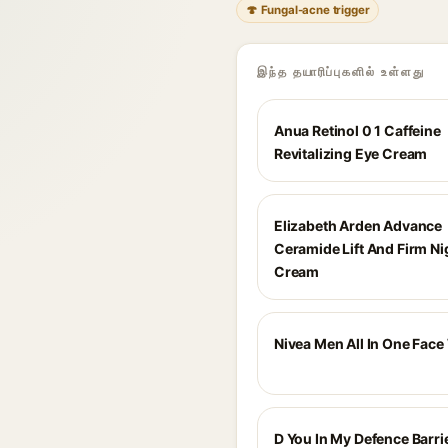
🍄 Fungal-acne trigger
இந்த தயாரிப்புகளில் உள்ளது
Anua Retinol 0 1 Caffeine
Revitalizing Eye Cream
Elizabeth Arden Advance
Ceramide Lift And Firm Ni
Cream
Nivea Men All In One Fac
D You In My Defence Barri