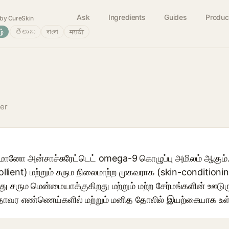
Ask
Ingredients
Guides
Produc
by CureSkin
ழ்
తెలుగు
বাংলা
मराठी
cer
மோனோ அன்சாச்சுரேட்டெட் omega-9 கொழுப்பு அமிலம் ஆகும். இ
ient) மற்றும் சரும நிலைமாற்ற முகவராக (skin-conditioni
இது சரும மென்மையாக்குகிறது மற்றும் மற்ற சேர்மங்களின் ஊட
 தாவர எண்ணெய்களில் மற்றும் மனித தோலில் இயற்கையாக உள