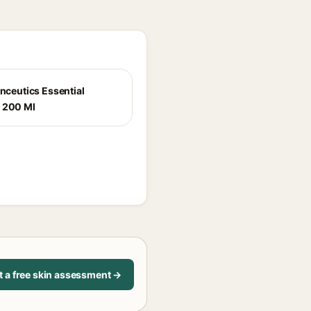
inceutics Essential
 200 Ml
t a free skin assessment →