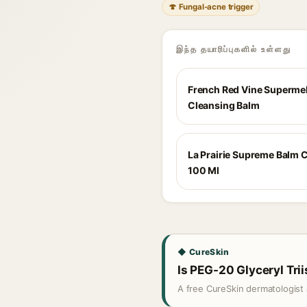
🍄 Fungal-acne trigger
இந்த தயாரிப்புகளில் உள்ளது
French Red Vine Supermel
Cleansing Balm
La Prairie Supreme Balm 
100 Ml
◆ CureSkin
Is PEG-20 Glyceryl Trii
A free CureSkin dermatologist 