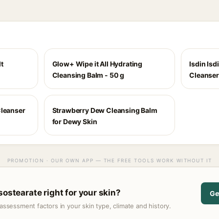
t
Glow+ Wipe it All Hydrating
Isdin Isd
Cleansing Balm - 50 g
Cleanser
Cleanser
Strawberry Dew Cleansing Balm
for Dewy Skin
PROMOTION · OUR OWN APP — THE FREE TOOLS WORK WITHOUT IT
sostearate right for your skin?
Ge
assessment factors in your skin type, climate and history.