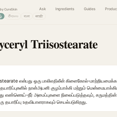
Ask
Ingredients
Guides
Produc
by CureSkin
ழ்
తెలుగు
বাংলা
मराठी
ceryl Triisostearate
stearate என்பது ஒரு பாலிஎதிலீன் கிளைகோல்-மாற்றியமைக்கப்ப
ாரிப்புகளில் நான்அயனி குழம்பாக்கி மற்றும் மென்மையாக்கி
இது எண்ணெய்-நீர் அமைப்புகளை நிலைப்படுத்தவும், சருமத்தின
ரு தயாரிப்பு உதவியாளராகவும் செயல்படுகிறது.