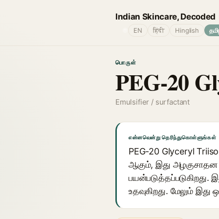
Indian Skincare, Decoded
🌐
EN
हिंदी
Hinglish
தமி
பொருள்
PEG-20 Gly
Emulsifier / surfactant
என்னவென்று தெரிந்துகொள்ளுங்கள்
PEG-20 Glyceryl Triiso
ஆகும், இது அழகுசாதன தய
பயன்படுத்தப்படுகிறது. 
உதவுகிறது. மேலும் இது ஒ