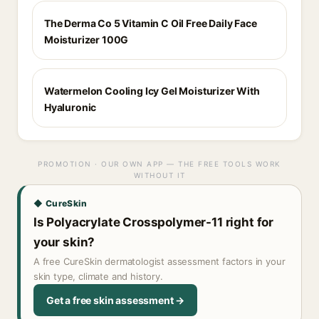
The Derma Co 5 Vitamin C Oil Free Daily Face
Moisturizer 100G
Watermelon Cooling Icy Gel Moisturizer With
Hyaluronic
PROMOTION · OUR OWN APP — THE FREE TOOLS WORK
WITHOUT IT
◆ CureSkin
Is Polyacrylate Crosspolymer-11 right for
your skin?
A free CureSkin dermatologist assessment factors in your
skin type, climate and history.
Get a free skin assessment →