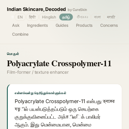
Indian Skincare, Decoded
by CureSkin
🌐
EN
हिंदी
Hinglish
தமிழ்
తెలుగు
বাংলা
मराठी
Ask
Ingredients
Guides
Products
Concerns
Combine
பொருள்
Polyacrylate Crosspolymer-11
Film-former / texture enhancer
என்னவென்று தெரிந்துகொள்ளுங்கள்
Polyacrylate Crosspolymer-11 என்பது ত্বকের
যত্নில் பயன்படுத்தப்படும் ஒரு செயற்கை
குறுக்குவினைப்பட்ட அக்রிலিக் பாலிமர்
ஆகும். இது மென்மையான, மென்மை