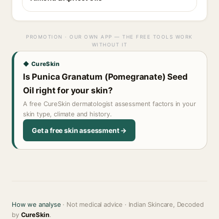
PROMOTION · OUR OWN APP — THE FREE TOOLS WORK
WITHOUT IT
◆ CureSkin
Is Punica Granatum (Pomegranate) Seed
Oil right for your skin?
A free CureSkin dermatologist assessment factors in your
skin type, climate and history.
Get a free skin assessment →
How we analyse
· Not medical advice · Indian Skincare, Decoded
by
CureSkin
.