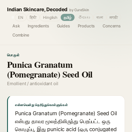
Indian Skincare, Decoded
by CureSkin
🌐
EN
हिंदी
Hinglish
தமிழ்
తెలుగు
বাংলা
मराठी
Ask
Ingredients
Guides
Products
Concerns
Combine
பொருள்
Punica Granatum
(Pomegranate) Seed Oil
Emollient / antioxidant oil
என்னவென்று தெரிந்துகொள்ளுங்கள்
Punica Granatum (Pomegranate) Seed Oil
என்பது தாவர மூலத்திலிருந்து பெறப்பட்ட ஒரு
கொழுப்பு, இது punicic acid (ஒரு conjugated