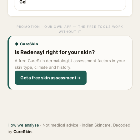
Gel
PROMOTION · OUR OWN APP — THE FREE TOOLS WORK
WITHOUT IT
◆ CureSkin
Is Redensyl right for your skin?
A free CureSkin dermatologist assessment factors in your
skin type, climate and history.
Get a free skin assessment →
How we analyse
· Not medical advice · Indian Skincare, Decoded
by
CureSkin
.