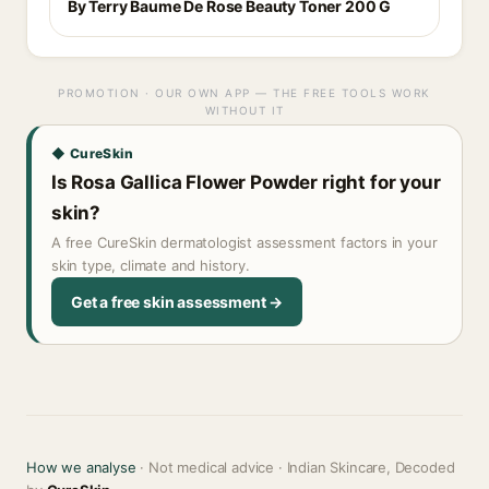
By Terry Baume De Rose Beauty Toner 200 G
PROMOTION · OUR OWN APP — THE FREE TOOLS WORK
WITHOUT IT
◆ CureSkin
Is Rosa Gallica Flower Powder right for your
skin?
A free CureSkin dermatologist assessment factors in your
skin type, climate and history.
Get a free skin assessment →
How we analyse
· Not medical advice · Indian Skincare, Decoded