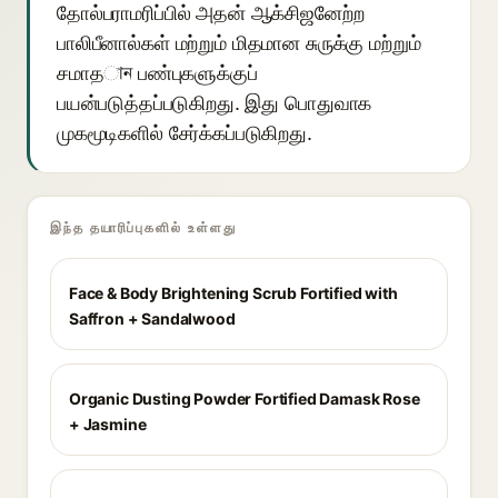
தோல்பராமரிப்பில் அதன் ஆக்சிஜனேற்ற
பாலிபீனால்கள் மற்றும் மிதமான சுருக்கு மற்றும்
சமாதান பண்புகளுக்குப்
பயன்படுத்தப்படுகிறது. இது பொதுவாக
முகமூடிகளில் சேர்க்கப்படுகிறது.
இந்த தயாரிப்புகளில் உள்ளது
Face & Body Brightening Scrub Fortified with
Saffron + Sandalwood
Organic Dusting Powder Fortified Damask Rose
+ Jasmine