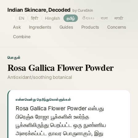
Indian Skincare, Decoded
by CureSkin
🌐
EN
हिंदी
Hinglish
தமிழ்
తెలుగు
বাংলা
मराठी
Ask
Ingredients
Guides
Products
Concerns
Combine
பொருள்
Rosa Gallica Flower Powder
Antioxidant/soothing botanical
என்னவென்று தெரிந்துகொள்ளுங்கள்
Rosa Gallica Flower Powder என்பது
பிரெஞ்சு ரோஜா பூக்களின் உலர்ந்த
பூக்களிலிருந்து பெறப்பட்ட ஒரு நுண்ணிய
அரைக்கப்பட்ட தாவர பொருளாகும், இது