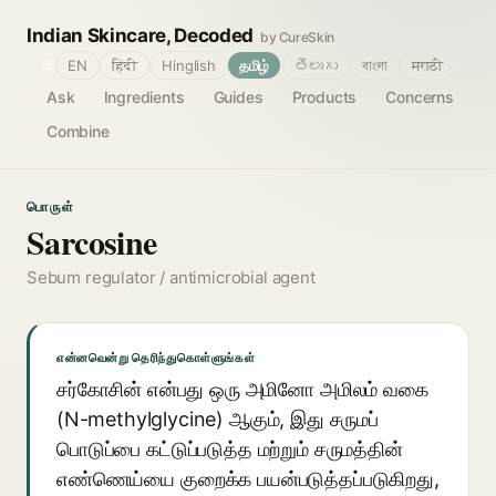
Indian Skincare, Decoded
by CureSkin
🌐
EN
हिंदी
Hinglish
தமிழ்
తెలుగు
বাংলা
मराठी
Ask
Ingredients
Guides
Products
Concerns
Combine
பொருள்
Sarcosine
Sebum regulator / antimicrobial agent
என்னவென்று தெரிந்துகொள்ளுங்கள்
சர்கோசின் என்பது ஒரு அமினோ அமிலம் வகை
(N-methylglycine) ஆகும், இது சருமப்
பொடுப்பை கட்டுப்படுத்த மற்றும் சருமத்தின்
எண்ணெய்யை குறைக்க பயன்படுத்தப்படுகிறது,