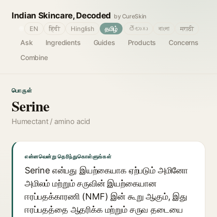
Indian Skincare, Decoded
by CureSkin
🌐
EN
हिंदी
Hinglish
தமிழ்
తెలుగు
বাংলা
मराठी
Ask
Ingredients
Guides
Products
Concerns
Combine
பொருள்
Serine
Humectant / amino acid
என்னவென்று தெரிந்துகொள்ளுங்கள்
Serine என்பது இயற்கையாக ஏற்படும் அமினோ
அமிலம் மற்றும் சருவின் இயற்கையான
ஈரப்பதக்காரணி (NMF) இன் கூறு ஆகும், இது
ஈரப்பதத்தை ஆதரிக்க மற்றும் சருவ தடையை