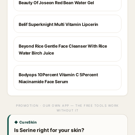
Beauty Of Joseon Red Bean Water Gel
Belif Superknight Multi Vitamin Lipcerin
Beyond Rice Gentle Face Cleanser With Rice
Water Birch Juice
Bodyops 10Percent Vitamin C 5Percent
Niacinamide Face Serum
PROMOTION · OUR OWN APP — THE FREE TOOLS WORK
WITHOUT IT
◆ CureSkin
Is Serine right for your skin?