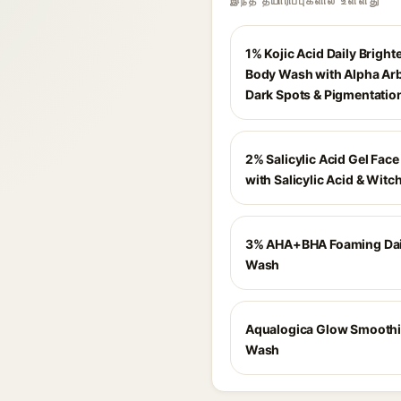
இந்த தயாரிப்புகளில் உள்ளது
1% Kojic Acid Daily Bright
Body Wash with Alpha Arb
Dark Spots & Pigmentatio
2% Salicylic Acid Gel Fac
with Salicylic Acid & Witc
3% AHA+BHA Foaming Dai
Wash
Aqualogica Glow Smoothi
Wash