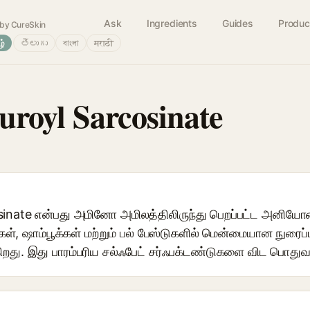
Ask
Ingredients
Guides
Produc
by CureSkin
ழ்
తెలుగు
বাংলা
मराठी
royl Sarcosinate
inate என்பது அமினோ அமிலத்திலிருந்து பெறப்பட்ட அனியோனி
, ஷாம்பூக்கள் மற்றும் பல் பேஸ்டுகளில் மென்மையான நுரைப்பு
ிறது. இது பாரம்பரிய சல்ஃபேட் சர்ஃபக்டண்டுகளை விட பொதுவ