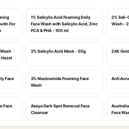
ening
1% Salicylic Acid Foaming Daily
2% Sali-
utin For
Face Wash with Salicylic Acid, Zinc
Wash - 2
n
PCA & PHA - 100 ml
e Wash
2% Salicylic Acid Mask - 50g
24K Gold
h Hazel
ly Face
3% Niacinamide Foaming Face
Anti Acn
Wash
e Face
Asaya Dark Spot Removal Face
Australia
Cleanser
Face Wa