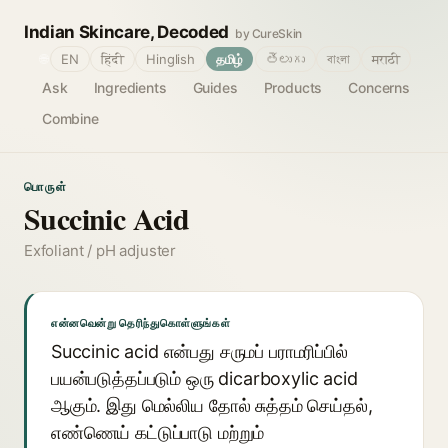
Indian Skincare, Decoded
by CureSkin
🌐
EN
हिंदी
Hinglish
தமிழ்
తెలుగు
বাংলা
मराठी
Ask
Ingredients
Guides
Products
Concerns
Combine
பொருள்
Succinic Acid
Exfoliant / pH adjuster
என்னவென்று தெரிந்துகொள்ளுங்கள்
Succinic acid என்பது சருமப் பராமரிப்பில்
பயன்படுத்தப்படும் ஒரு dicarboxylic acid
ஆகும். இது மெல்லிய தோல் சுத்தம் செய்தல்,
எண்ணெய் கட்டுப்பாடு மற்றும்