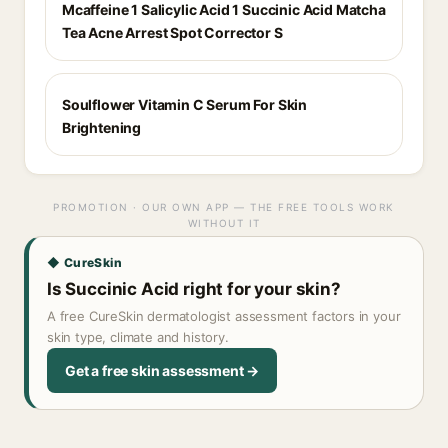
Mcaffeine 1 Salicylic Acid 1 Succinic Acid Matcha
Tea Acne Arrest Spot Corrector S
Soulflower Vitamin C Serum For Skin
Brightening
PROMOTION · OUR OWN APP — THE FREE TOOLS WORK
WITHOUT IT
◆ CureSkin
Is Succinic Acid right for your skin?
A free CureSkin dermatologist assessment factors in your
skin type, climate and history.
Get a free skin assessment →