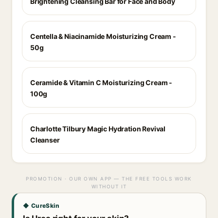
Brightening Cleansing Bar for Face and Body
Centella & Niacinamide Moisturizing Cream -
50g
Ceramide & Vitamin C Moisturizing Cream -
100g
Charlotte Tilbury Magic Hydration Revival
Cleanser
PROMOTION · OUR OWN APP — THE FREE TOOLS WORK
WITHOUT IT
◆ CureSkin