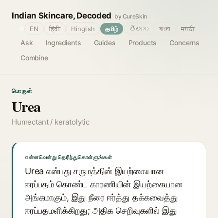
Indian Skincare, Decoded
by CureSkin
🌐
EN
हिंदी
Hinglish
தமிழ்
తెలుగు
বাংলা
मराठी
Ask
Ingredients
Guides
Products
Concerns
Combine
பொருள்
Urea
Humectant / keratolytic
என்னவென்று தெரிந்துகொள்ளுங்கள்
Urea என்பது சருமத்தின் இயற்கையான
ஈரப்பதம் கொண்ட காரணியின் இயற்கையான
அங்கமாகும், இது நீரை ஈர்த்து தக்கவைத்து
ஈரப்பதமளிக்கிறது; அதிக செறிவுகளில் இது