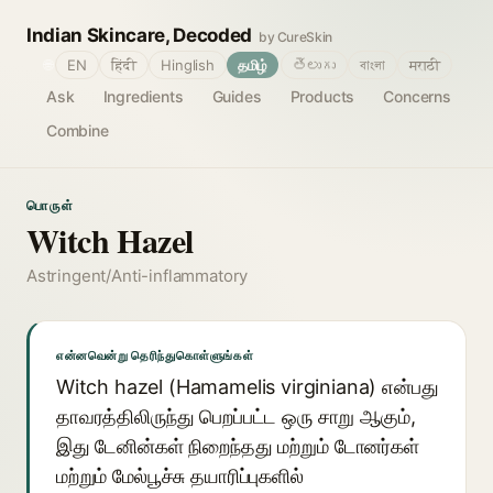
Indian Skincare, Decoded
by CureSkin
🌐
EN
हिंदी
Hinglish
தமிழ்
తెలుగు
বাংলা
मराठी
Ask
Ingredients
Guides
Products
Concerns
Combine
பொருள்
Witch Hazel
Astringent/Anti-inflammatory
என்னவென்று தெரிந்துகொள்ளுங்கள்
Witch hazel (Hamamelis virginiana) என்பது
தாவரத்திலிருந்து பெறப்பட்ட ஒரு சாறு ஆகும்,
இது டேனின்கள் நிறைந்தது மற்றும் டோனர்கள்
மற்றும் மேல்பூச்சு தயாரிப்புகளில்