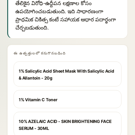
తేలికైన విరోధి-ఉద్దీపన లక్షణాల కోసం
ఉపయోగించబడుతుంది. ఇది సాధారణంగా
ప్రాధమిక చికిత్స కంటే సహాయక ఆధార పదార్థంగా
చేర్చబడుతుంది.
ఈ ఉత్పత్తులలో కనుగొనబడింది
1% Salicylic Acid Sheet Mask With Salicylic Acid
& Allantoin - 20g
1% Vitamin C Toner
10% AZELAIC ACID - SKIN BRIGHTENING FACE
SERUM - 30ML