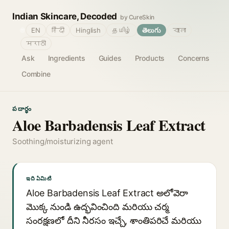
Indian Skincare, Decoded
by CureSkin
🌐
EN
हिंदी
Hinglish
தமிழ்
తెలుగు
বাংলা
मराठी
Ask
Ingredients
Guides
Products
Concerns
Combine
పదార్థం
Aloe Barbadensis Leaf Extract
Soothing/moisturizing agent
ఇది ఏమిటి
Aloe Barbadensis Leaf Extract అలోవెరా
మొక్క నుండి ఉద్భవించింది మరియు చర్మ
సంరక్షణలో దీని నీరసం ఇచ్చే, శాంతిపరిచే మరియు