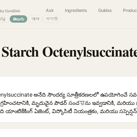
Ask
Ingredients
Guides
Produc
by CureSkin
ிழ்
తెలుగు
বাংলা
मराठी
tarch Octenylsuccinat
lsuccinate అనేది సౌందర్య సూత్రీకరణలలో ఉపయోగించే సవరించి
రహించటానికి, మృదువైన పౌడర్ సంచয়ను ఇవ్వడానికి, మరియు జిడ్
ంటికేకింగ్ ఏజెంట్, విస్కోసిటీ నియంత్రకం, మరియు సస్పెన్షన్ ఏ