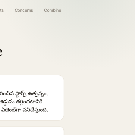
ts
Concerns
Combine
e
న స్టార్చ్ ఉత్పన్నం,
డును తగ్గించటానికి
జెంట్‌గా పనిచేస్తుంది.