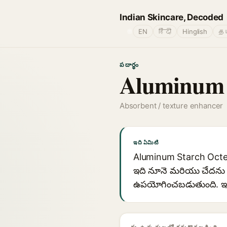
Indian Skincare, Decoded
🌐
EN
हिंदी
Hinglish
தம
పదార్థం
Aluminum S
Absorbent / texture enhancer
ఇది ఏమిటి
Aluminum Starch Octeny
ఇది నూనె మరియు చేదను గ్
ఉపయోగించబడుతుంది. ఇది యా