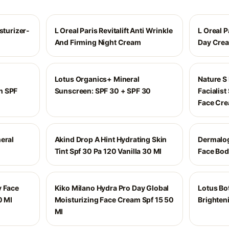
sturizer-
L Oreal Paris Revitalift Anti Wrinkle
L Oreal P
And Firming Night Cream
Day Cre
Lotus Organics+ Mineral
Nature S
n SPF
Sunscreen: SPF 30 + SPF 30
Facialis
Face Cr
eral
Akind Drop A Hint Hydrating Skin
Dermalog
Tint Spf 30 Pa 120 Vanilla 30 Ml
Face Bod
y Face
Kiko Milano Hydra Pro Day Global
Lotus Bo
0 Ml
Moisturizing Face Cream Spf 15 50
Brighten
Ml