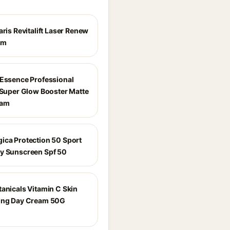
aris Revitalift Laser Renew
am
 Essence Professional
t Super Glow Booster Matte
eam
ica Protection 50 Sport
y Sunscreen Spf 50
tanicals Vitamin C Skin
ing Day Cream 50G