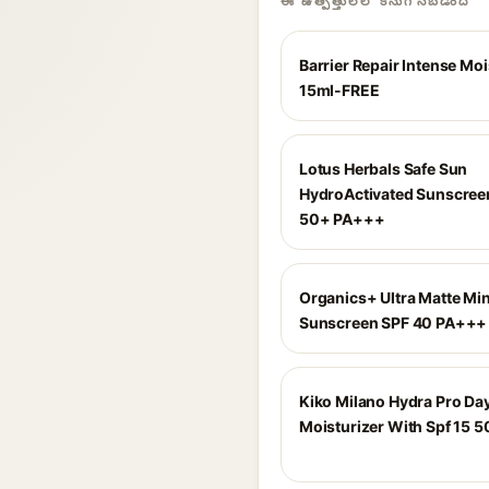
ఈ ఉత్పత్తులలో కనుగొనబడింది
Barrier Repair Intense Moi
15ml-FREE
Lotus Herbals Safe Sun
HydroActivated Sunscree
50+ PA+++
Organics+ Ultra Matte Min
Sunscreen SPF 40 PA+++
Kiko Milano Hydra Pro Da
Moisturizer With Spf 15 5