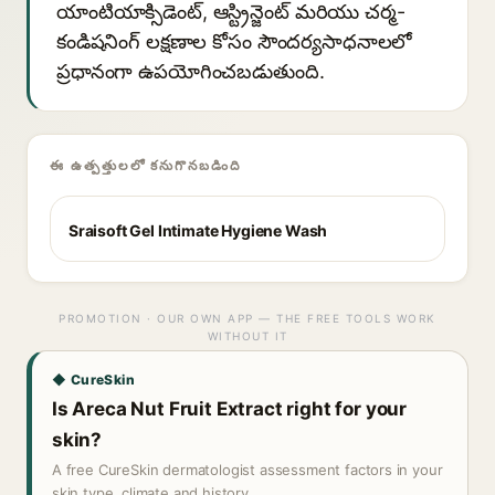
యాంటియాక్సిడెంట్, ఆస్ట్రిన్జెంట్ మరియు చర్మ-
కండిషనింగ్ లక్షణాల కోసం సౌందర్యసాధనాలలో
ప్రధానంగా ఉపయోగించబడుతుంది.
ఈ ఉత్పత్తులలో కనుగొనబడింది
Sraisoft Gel Intimate Hygiene Wash
PROMOTION · OUR OWN APP — THE FREE TOOLS WORK
WITHOUT IT
◆ CureSkin
Is Areca Nut Fruit Extract right for your
skin?
A free CureSkin dermatologist assessment factors in your
skin type, climate and history.