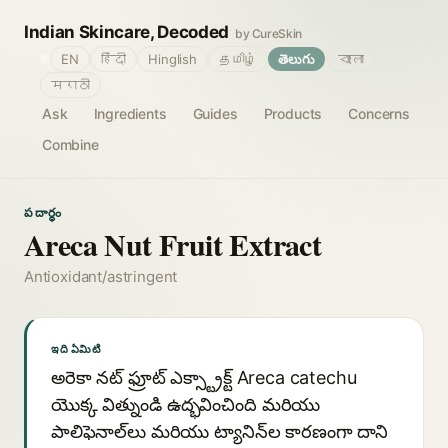
Indian Skincare, Decoded
by CureSkin
🌐
EN
हिंदी
Hinglish
தமிழ்
తెలుగు
বাংলা
मराठी
Ask
Ingredients
Guides
Products
Concerns
Combine
పదార్థం
Areca Nut Fruit Extract
Antioxidant/astringent
ఇది ఏమిటి
అరెకా నట్ ఫ్రూట్ ఎక్స్ట్రాక్ట్ Areca catechu
యొక్క విత్నుండి ఉద్భవించింది మరియు
పాలిఫెనాల్‌లు మరియు ట్యానిన్‌ల కారణంగా దాని