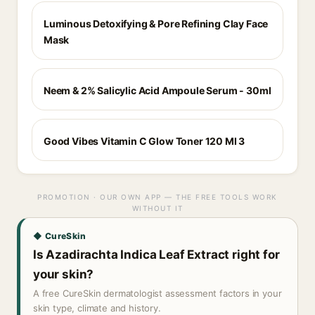
Luminous Detoxifying & Pore Refining Clay Face
Mask
Neem & 2% Salicylic Acid Ampoule Serum - 30ml
Good Vibes Vitamin C Glow Toner 120 Ml 3
PROMOTION · OUR OWN APP — THE FREE TOOLS WORK
WITHOUT IT
◆ CureSkin
Is Azadirachta Indica Leaf Extract right for
your skin?
A free CureSkin dermatologist assessment factors in your
skin type, climate and history.