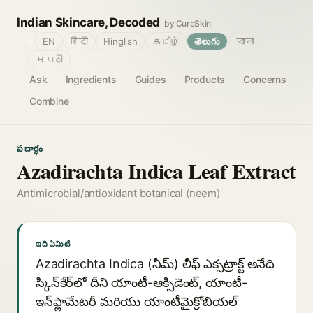
Indian Skincare, Decoded
by CureSkin
🌐
EN
हिंदी
Hinglish
தமிழ்
తెలుగు
বাংলা
मराठी
Ask
Ingredients
Guides
Products
Concerns
Combine
పదార్థం
Azadirachta Indica Leaf Extract
Antimicrobial/antioxidant botanical (neem)
ఇది ఏమిటి
Azadirachta Indica (నీమ్) లీఫ్ ఎక్సట్రాక్ట్ అనేది
స్కిన్‌కేర్‌లో దీని యాంటీ-ఆక్సిడెంట్, యాంటీ-
ఇన్‌ఫ్లామేటరీ మరియు యాంటీమైక్రోబియల్