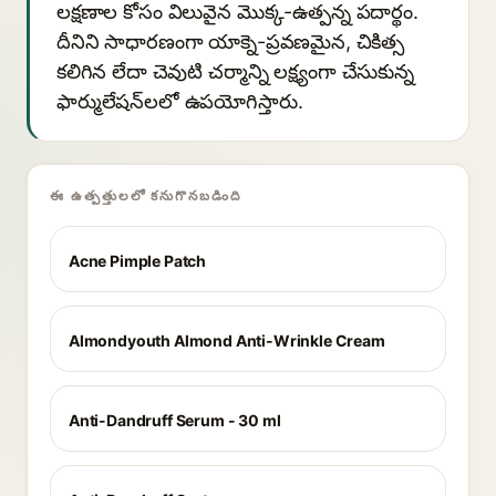
లక్షణాల కోసం విలువైన మొక్క-ఉత్పన్న పదార్థం.
దీనిని సాధారణంగా యాక్నె-ప్రవణమైన, చికిత్స
కలిగిన లేదా చెవుటి చర్మాన్ని లక్ష్యంగా చేసుకున్న
ఫార్ములేషన్‌లలో ఉపయోగిస్తారు.
ఈ ఉత్పత్తులలో కనుగొనబడింది
Acne Pimple Patch
Almondyouth Almond Anti-Wrinkle Cream
Anti-Dandruff Serum - 30 ml