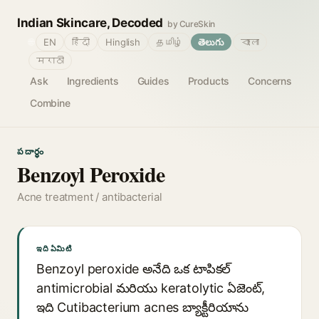
Indian Skincare, Decoded
by CureSkin
🌐
EN
हिंदी
Hinglish
தமிழ்
తెలుగు
বাংলা
मराठी
Ask
Ingredients
Guides
Products
Concerns
Combine
పదార్థం
Benzoyl Peroxide
Acne treatment / antibacterial
ఇది ఏమిటి
Benzoyl peroxide అనేది ఒక టాపికల్
antimicrobial మరియు keratolytic ఏజెంట్,
ఇది Cutibacterium acnes బ్యాక్టీరియాను