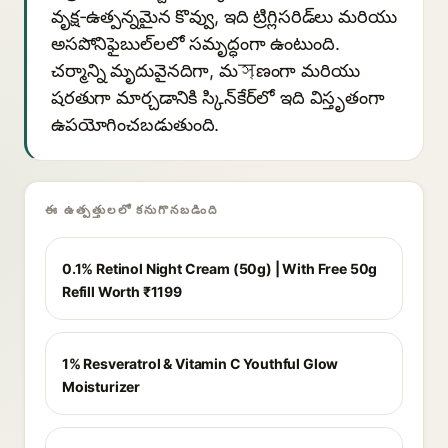
వృక్ష-ఉత్పన్నమైన కొవ్వు, ఇది ట్రిగ్లిసరిడ్‌లు మరియు
అసపోనిఫైబుల్‌లలో సమృద్ధంగా ఉంటుంది.
చర్మాన్ని మృదువైనదిగా, మসৃణంగా మరియు
షరతుగా మార్చడానికి స్కిన్‌కేర్‌లో ఇది విస్తృతంగా
ఉపయోగించబడుతుంది.
ఈ ఉత్పత్తులలో కనుగొనబడింది
0.1% Retinol Night Cream (50g) | With Free 50g
Refill Worth ₹1199
1% Resveratrol & Vitamin C Youthful Glow
Moisturizer