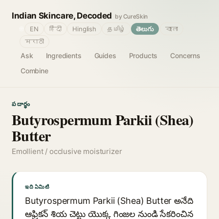
Indian Skincare, Decoded
by CureSkin
🌐
EN
हिंदी
Hinglish
தமிழ்
తెలుగు
বাংলা
मराठी
Ask
Ingredients
Guides
Products
Concerns
Combine
పదార్థం
Butyrospermum Parkii (Shea)
Butter
Emollient / occlusive moisturizer
ఇది ఏమిటి
Butyrospermum Parkii (Shea) Butter అనేది
ఆఫ్రికన్ శియ చెట్టు యొక్క గింజల నుండి సేకరించిన