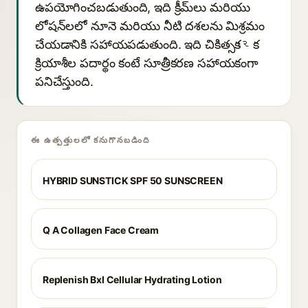
ఉపయోగించబడుతుంది, ఇది క్రీమ్‌లు మరియు
లోషన్‌లలో నూనె మరియు నీటి దశలను మిశ్రమం
చేయడానికి సహాయపడుతుంది. ఇది చికిత్సకારక
క్రియాశీల పదార్థం కంటే సూత్రీకరణ సహాయకంగా
పనిచేస్తుంది.
ఈ ఉత్పత్తులలో కనుగొనబడింది
HYBRID SUNSTICK SPF 50 SUNSCREEN
Q A Collagen Face Cream
Replenish Bxl Cellular Hydrating Lotion