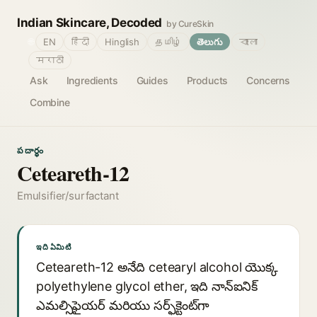
Indian Skincare, Decoded
by CureSkin
🌐
EN
हिंदी
Hinglish
தமிழ்
తెలుగు
বাংলা
मराठी
Ask
Ingredients
Guides
Products
Concerns
Combine
పదార్థం
Ceteareth-12
Emulsifier/surfactant
ఇది ఏమిటి
Ceteareth-12 అనేది cetearyl alcohol యొక్క
polyethylene glycol ether, ఇది నాన్‌ఐనిక్
ఎమల్సిఫైయర్ మరియు సర్ఫ్‌క్టెంట్‌గా