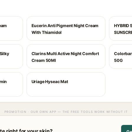
ream
Eucerin Anti Pigment Night Cream
HYBRID 
With Thiamidol
SUNSCR
Silky
Clarins Multi Active Night Comfort
Colorbar
Cream 50Ml
50G
amin
Uriage Hyseac Mat
PROMOTION · OUR OWN APP — THE FREE TOOLS WORK WITHOUT IT
e right for your skin?
Ge