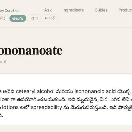
Ask
Ingredients
Guides
Produc
by CureSkin
ிழ்
తెలుగు
বাংলা
मराठी
sononanoate
gent
అనేది cetearyl alcohol మరియు isononanoic acid యొక్క ఎస
zer గా ఉపయోగించబడుతుంది. ఇది మృదువైన, నీರుగిన లేని చర
ions లలో spreadability ను మెరుగుపరుస్తుంది. ఇది ఫార్ముల
ి.