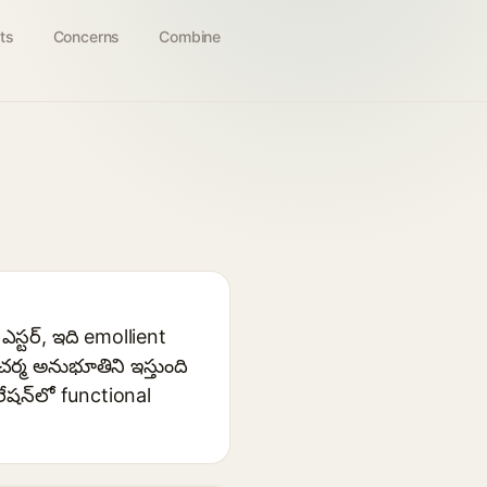
ts
Concerns
Combine
్టర్, ఇది emollient
్మ అనుభూతిని ఇస్తుంది
ేషన్‌లో functional