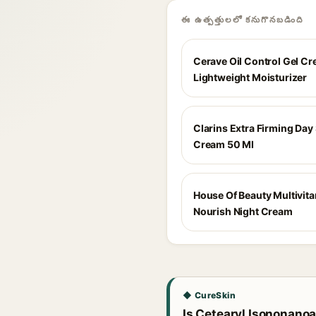
ఈ ఉత్పత్తులలో కనుగొనబడింది
Cerave Oil Control Gel C
Lightweight Moisturizer
Clarins Extra Firming Day 
Cream 50 Ml
House Of Beauty Multivit
Nourish Night Cream
◆ CureSkin
Is Cetearyl Isononanoat