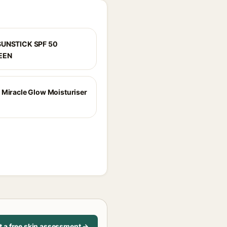
SUNSTICK SPF 50
EEN
 Miracle Glow Moisturiser
t a free skin assessment →