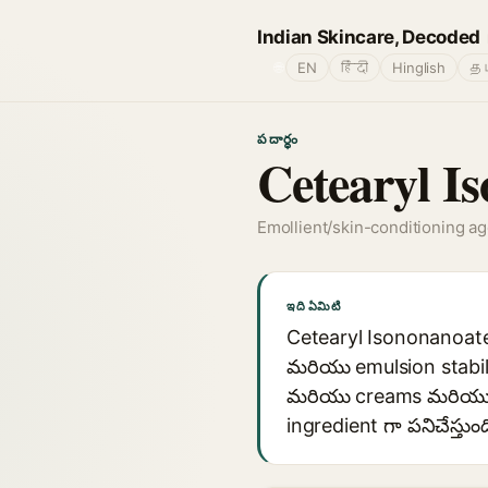
Indian Skincare, Decoded
🌐
EN
हिंदी
Hinglish
தம
పదార్థం
Cetearyl I
Emollient/skin-conditioning a
ఇది ఏమిటి
Cetearyl Isononanoate 
మరియు emulsion stabili
మరియు creams మరియు lot
ingredient గా పనిచేస్తుంద