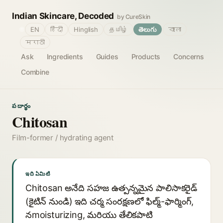
Indian Skincare, Decoded
by CureSkin
🌐
EN
हिंदी
Hinglish
தமிழ்
తెలుగు
বাংলা
मराठी
Ask
Ingredients
Guides
Products
Concerns
Combine
పదార్థం
Chitosan
Film-former / hydrating agent
ఇది ఏమిటి
Chitosan అనేది సహజ ఉత్పన్నమైన పాలిసాకరైడ్
(కైటిన్ నుండి) ఇది చర్మ సంరక్షణలో ఫిల్మ్-ఫార్మింగ్,
నmoisturizing, మరియు తేలికపాటి