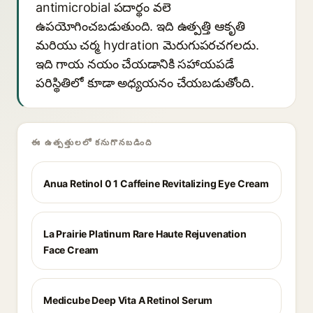
antimicrobial పదార్థం వలె
ఉపయోగించబడుతుంది. ఇది ఉత్పత్తి ఆకృతి
మరియు చర్మ hydration మెరుగుపరచగలదు.
ఇది గాయ నయం చేయడానికి సహాయపడే
పరిస్థితిలో కూడా అధ్యయనం చేయబడుతోంది.
ఈ ఉత్పత్తులలో కనుగొనబడింది
Anua Retinol 0 1 Caffeine Revitalizing Eye Cream
La Prairie Platinum Rare Haute Rejuvenation
Face Cream
Medicube Deep Vita A Retinol Serum