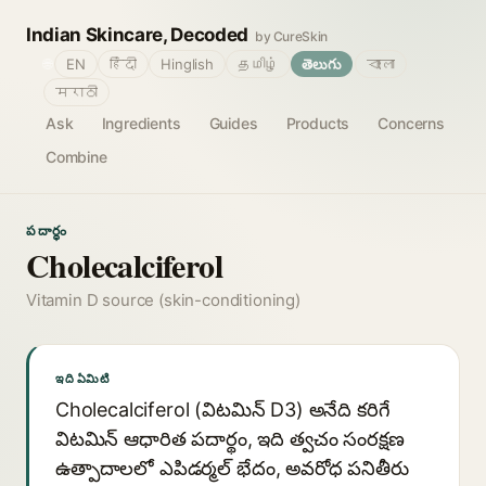
Indian Skincare, Decoded
by CureSkin
🌐
EN
हिंदी
Hinglish
தமிழ்
తెలుగు
বাংলা
मराठी
Ask
Ingredients
Guides
Products
Concerns
Combine
పదార్థం
Cholecalciferol
Vitamin D source (skin-conditioning)
ఇది ఏమిటి
Cholecalciferol (విటమిన్ D3) అనేది కరిగే
విటమిన్ ఆధారిత పదార్థం, ఇది త్వచం సంరక్షణ
ఉత్పాదాలలో ఎపిడర్మల్ భేదం, అవరోధ పనితీరు