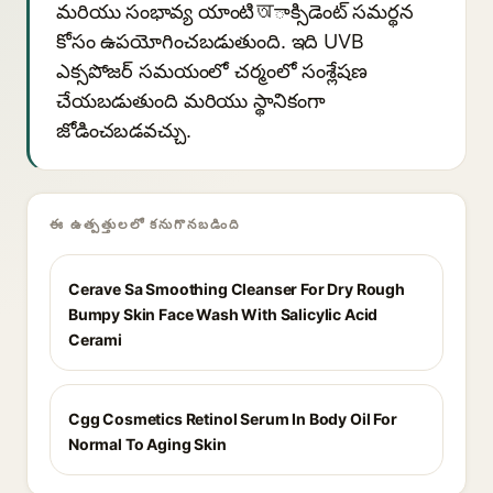
మరియు సంభావ్య యాంటిঅాక్సిడెంట్ సమర్థన
కోసం ఉపయోగించబడుతుంది. ఇది UVB
ఎక్సపోజర్ సమయంలో చర్మంలో సంశ్లేషణ
చేయబడుతుంది మరియు స్థానికంగా
జోడించబడవచ్చు.
ఈ ఉత్పత్తులలో కనుగొనబడింది
Cerave Sa Smoothing Cleanser For Dry Rough
Bumpy Skin Face Wash With Salicylic Acid
Cerami
Cgg Cosmetics Retinol Serum In Body Oil For
Normal To Aging Skin