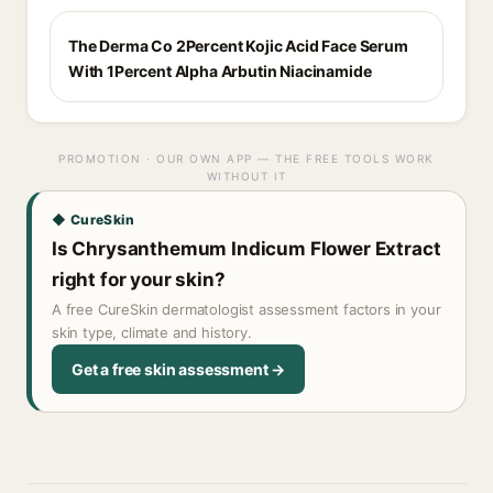
The Derma Co 2Percent Kojic Acid Face Serum
With 1Percent Alpha Arbutin Niacinamide
PROMOTION · OUR OWN APP — THE FREE TOOLS WORK
WITHOUT IT
◆ CureSkin
Is Chrysanthemum Indicum Flower Extract
right for your skin?
A free CureSkin dermatologist assessment factors in your
skin type, climate and history.
Get a free skin assessment →