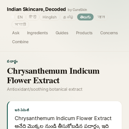
Indian Skincare, Decoded
by CureSkin
🌐
EN
हिंदी
Hinglish
தமிழ்
తెలుగు
বাংলা
मराठी
Ask
Ingredients
Guides
Products
Concerns
Combine
పదార్థం
Chrysanthemum Indicum
Flower Extract
Antioxidant/soothing botanical extract
ఇది ఏమిటి
Chrysanthemum Indicum Flower Extract
అనేది మొక్కల నుండి తీసుకోబడిన పదార్థం, ఇది