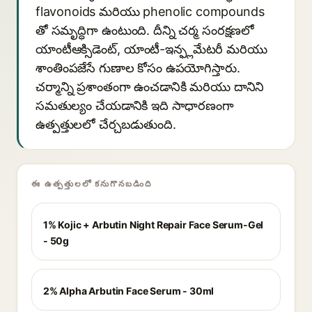
flavonoids మరియు phenolic compounds
తో సమృద్ధిగా ఉంటుంది. దీన్ని చర్మ సంరక్షణలో
యాంటీఆక్సిడెంట్, యాంటీ-ఇన్ఫ్లమేటరీ మరియు
శాంతింపజేసే గుణాల కోసం ఉపయోగిస్తారు.
చర్మాన్ని ప్రశాంతంగా ఉంచడానికి మరియు దానిని
సమతుల్యం చేయడానికి ఇది సాధారణంగా
ఉత్పత్తులలో చేర్చబడుతుంది.
ఈ ఉత్పత్తులలో కనుగొనబడింది
1% Kojic + Arbutin Night Repair Face Serum-Gel
- 50g
2% Alpha Arbutin Face Serum - 30ml