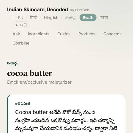
Indian Skincare, Decoded
by CureSkin
🌐
EN
हिंदी
Hinglish
தமிழ்
తెలుగు
বাংলা
मराठी
Ask
Ingredients
Guides
Products
Concerns
Combine
పదార్థం
cocoa butter
Emollient/occlusive moisturizer
ఇది ఏమిటి
Cocoa butter అనేది కొకో బీన్స్ నుండి
సంగ్రహించబడిన ఒక కొవ్వు పదార్థం, ఇది చర్మాన్ని
మృదువుగా చేయడానికి మరియు చర్మం ద్వారా నీటి