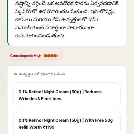
నష్టాన్ని తగ్గించే ఒక అవరోధక పొరను ఏర్పరచడానికి
స్కిన్‌కేర్‌లో ఉపయోగించబడుతుంది. ఇది లోషన్లు,
బామ్‌లు మరియు లిప్ ఉత్పత్తులలో బేస్/
ఎమోలియెంట్ పదార్థంగా సాధారణంగా
ఉపయోగించబడుతుంది.
Comedogenic High
ఈ ఉత్పత్తులలో కనుగొనబడింది
0.1% Retinol Night Cream (50g) | Reduces
Wrinkles & Fine Lines
0.1% Retinol Night Cream (50g) | With Free 50g
Refill Worth ₹1199