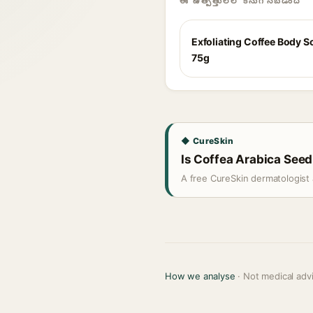
ఈ ఉత్పత్తులలో కనుగొనబడింది
Exfoliating Coffee Body S
75g
◆ CureSkin
Is Coffea Arabica Seed
A free CureSkin dermatologist 
How we analyse
· Not medical adv