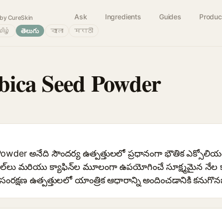
Ask
Ingredients
Guides
Produc
by CureSkin
ிழ்
తెలుగు
বাংলা
मराठी
bica Seed Powder
wder అనేది సౌందర్య ఉత్పత్తులలో ప్రధానంగా భౌతిక ఎక్సోలి
ల్‌లు మరియు క్యాఫిన్‌ల మూలంగా ఉపయోగించే సూక్ష్మమైన నేల కాఫీ 
రక్షణ ఉత్పత్తులలో యాంత్రిక ఆధారాన్ని అందించడానికి కనుగొ