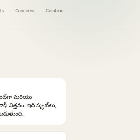
ts
Concerns
Combine
యంట్‌గా మరియు
విత్తనం. ఇది స్క్రబ్‌లు,
నబడుతుంది.