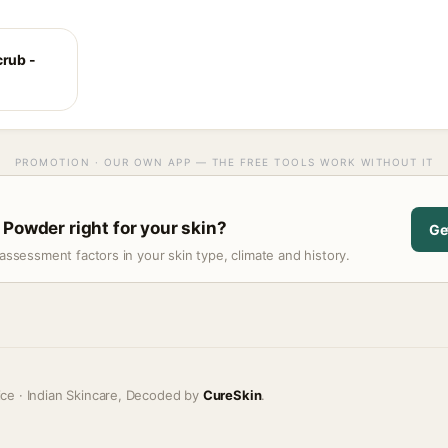
crub -
PROMOTION · OUR OWN APP — THE FREE TOOLS WORK WITHOUT IT
 Powder right for your skin?
Ge
assessment factors in your skin type, climate and history.
ice · Indian Skincare, Decoded by
CureSkin
.