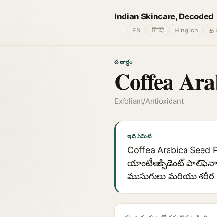
Indian Skincare, Decoded
🌐
EN
हिंदी
Hinglish
தம
పదార్థం
Coffea Ara
Exfoliant/Antioxidant
ఇది ఏమిటి
Coffea Arabica Seed Po
యాంటీఆక్సిడెంట్ పాలిఫెనా
ముసుగులు మరియు శరీర సం