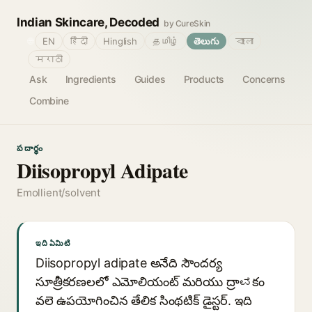
Indian Skincare, Decoded
by CureSkin
🌐
EN
हिंदी
Hinglish
தமிழ்
తెలుగు
বাংলা
मराठी
Ask
Ingredients
Guides
Products
Concerns
Combine
పదార్థం
Diisopropyl Adipate
Emollient/solvent
ఇది ఏమిటి
Diisopropyl adipate అనేది సౌందర్య
సూత్రీకరణలలో ఎమోలియంట్ మరియు ద్రాವకం
వలె ఉపయోగించిన తేలిక సింథటిక్ డైస్టర్. ఇది