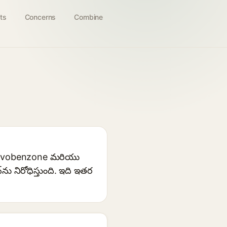
ts
Concerns
Combine
ఇది avobenzone మరియు
్‌ను నిరోధిస్తుంది. ఇది ఇతర