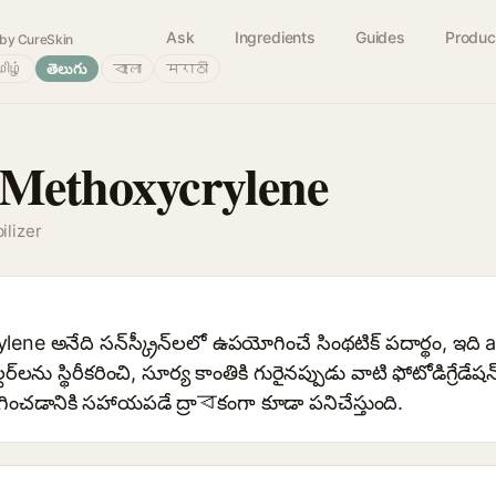
Ask
Ingredients
Guides
Produc
by CureSkin
ிழ்
తెలుగు
বাংলা
मराठी
 Methoxycrylene
ilizer
ene అనేది సన్‌స్క్రీన్‌లలో ఉపయోగించే సింథటిక్ పదార్థం, 
‌లను స్థిరీకరించి, సూర్య కాంతికి గురైనప్పుడు వాటి ఫోటోడిగ్రేడేషన
ించడానికి సహాయపడే ద్రాবకంగా కూడా పనిచేస్తుంది.