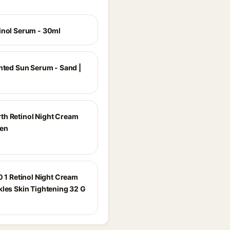
inol Serum - 30ml
inted Sun Serum - Sand |
h Retinol Night Cream
en
0 1 Retinol Night Cream
kles Skin Tightening 32 G