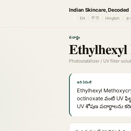
Indian Skincare, Decoded
🌐
EN
हिंदी
Hinglish
தம
పదార్థం
Ethylhexyl
Photostabilizer / UV filter solub
ఇది ఏమిటి
Ethylhexyl Methoxycryl
octinoxate వంటి UV ఫిల్టర్
UV శోషణ పదార్థాలను కరిగ