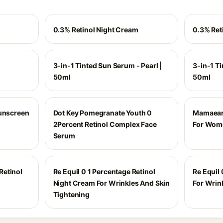
0.3% Retinol Night Cream
0.3% Ret
3-in-1 Tinted Sun Serum - Pearl |
3-in-1 T
50ml
50ml
Sunscreen
Dot Key Pomegranate Youth 0
Mamaeart
2Percent Retinol Complex Face
For Wom
Serum
Retinol
Re Equil 0 1 Percentage Retinol
Re Equil 
Night Cream For Wrinkles And Skin
For Wrin
Tightening