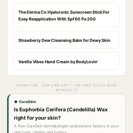
The Derma Co Hyaluronic Sunscreen Stick For
Easy Reapplication With Spf 60 Pa 20G
Strawberry Dew Cleansing Balm for Dewy Skin
Vanilla Vibes Hand Cream by BodyLovin'
PROMOTION · OUR OWN APP — THE FREE TOOLS WORK
WITHOUT IT
◆ CureSkin
Is Euphorbia Cerifera (Candelilla) Wax
right for your skin?
A free CureSkin dermatologist assessment factors in your
skin type, climate and history.