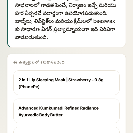
సాధనాలలో గాఢత పెంచే, నిర్మాణం ఇచ్చే మరియు
పొర ఏర్పరచే పదార్థంగా ఉపయోగపడుతుంది.
బాల్మ్‌లు, లిప్‌స్టిక్‌లు మరియు క్రీమ్‌లలో beeswax
కు సాధారణ వీగన్ ప్రత్యామ్నాయంగా ఇది విరివిగా
వాడబడుతుంది.
ఈ ఉత్పత్తులలో కనుగొనబడింది
2 in 1 Lip Sleeping Mask | Strawberry - 9.8g
(PhonePe)
Advanced Kumkumadi Refined Radiance
Ayurvedic Body Butter