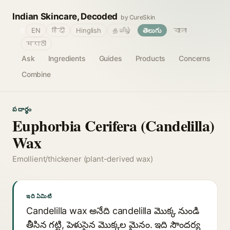
Indian Skincare, Decoded
by CureSkin
🌐
EN
हिंदी
Hinglish
தமிழ்
తెలుగు
বাংলা
मराठी
Ask
Ingredients
Guides
Products
Concerns
Combine
పదార్థం
Euphorbia Cerifera (Candelilla)
Wax
Emollient/thickener (plant-derived wax)
ఇది ఏమిటి
Candelilla wax అనేది candelilla మొక్క నుండి
తీసిన గట్టి, పెళుసైన మొక్కల మైనం. ఇది సౌందర్య