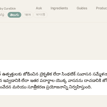
Ask
Ingredients
Guides
Produc
by CureSkin
ிழ்
తెలుగు
বাংলা
मराठी
ర్ ఉత్పత్తులకు జోడించిన ప్రাకృతిక లేదా సింథటిక్ సువాసన సమ్మేళనా
 ఇవ్వడానికి లేదా ఇతర పదార్థాల యొక్క వాసనను దాచడానికి జ
ంవేదన మరియు సూత్రీకరణ ప్రయోజనాన్ని నిర్వహిస్తుంది.