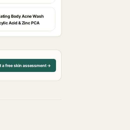
iating Body Acne Wash
cylic Acid & Zinc PCA
t a free skin assessment →