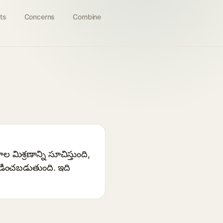
ts
Concerns
Combine
ల మిశ్రణాన్ని సూచిస్తుంది,
ోడించబడుతుంది. ఇది