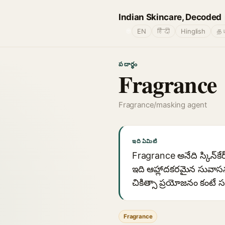
Indian Skincare, Decoded
🌐
EN
हिंदी
Hinglish
தம
పదార్థం
Fragrance
Fragrance/masking agent
ఇది ఏమిటి
Fragrance అనేది స్కిన్‌కే
ఇది ఆహ్లాదకరమైన సువాసన
చికిత్సా ప్రయోజనం కంటే స
Fragrance