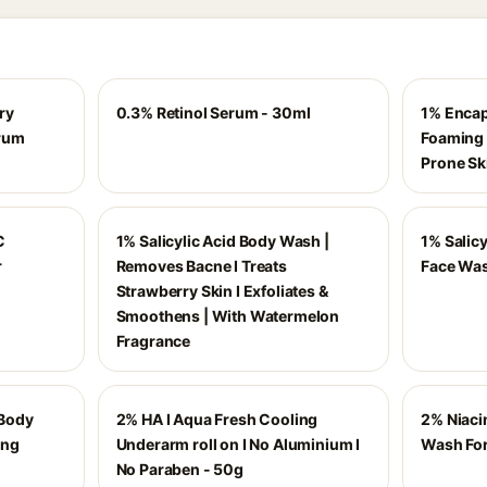
ry
0.3% Retinol Serum - 30ml
1% Encap
erum
Foaming 
Prone Sk
C
1% Salicylic Acid Body Wash |
1% Salicy
r
Removes Bacne I Treats
Face Was
Strawberry Skin I Exfoliates &
Smoothens | With Watermelon
Fragrance
 Body
2% HA I Aqua Fresh Cooling
2% Niaci
ing
Underarm roll on I No Aluminium I
Wash For
No Paraben - 50g