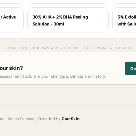
r Active
30% AHA + 2% BHA Peeling
5% Exfol
Solution - 30ml
with Sali
PROMOTION · OUR OWN APP — THE FREE TOOLS WORK WITHOUT IT
your skin?
Ge
assessment factors in your skin type, climate and history.
ice · Indian Skincare, Decoded by
CureSkin
.