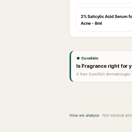
2% Salicylic Acid Serum fo
Acne - 8ml
◆ CureSkin
Is Fragrance right for 
A free CureSkin dermatologist 
How we analyse
· Not medical adv