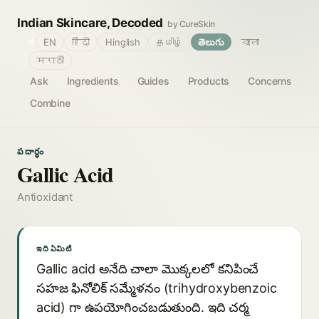
Indian Skincare, Decoded
by CureSkin
🌐
EN
हिंदी
Hinglish
தமிழ்
తెలుగు
বাংলা
मराठी
Ask
Ingredients
Guides
Products
Concerns
Combine
పదార్థం
Gallic Acid
Antioxidant
ఇది ఏమిటి
Gallic acid అనేది చాలా మొక్కలలో కనిపించే
సహజ ఫినోలిక్ సమ్మేళనం (trihydroxybenzoic
acid) గా ఉపయోగించబడుతుంది. ఇది చర్మ