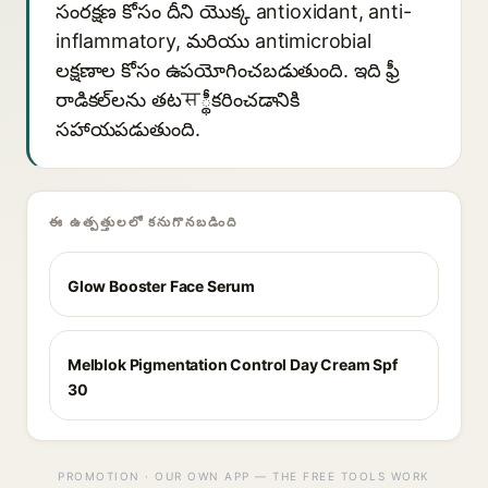
సంరక్షణ కోసం దీని యొక్క antioxidant, anti-
inflammatory, మరియు antimicrobial
లక్షణాల కోసం ఉపయోగించబడుతుంది. ఇది ఫ్రీ
రాడికల్‌లను తటस్థీకరించడానికి
సహాయపడుతుంది.
ఈ ఉత్పత్తులలో కనుగొనబడింది
Glow Booster Face Serum
Melblok Pigmentation Control Day Cream Spf
30
PROMOTION · OUR OWN APP — THE FREE TOOLS WORK