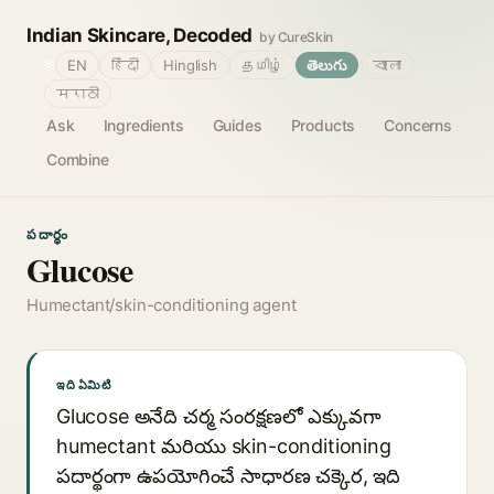
Indian Skincare, Decoded
by CureSkin
🌐
EN
हिंदी
Hinglish
தமிழ்
తెలుగు
বাংলা
मराठी
Ask
Ingredients
Guides
Products
Concerns
Combine
పదార్థం
Glucose
Humectant/skin-conditioning agent
ఇది ఏమిటి
Glucose అనేది చర్మ సంరక్షణలో ఎక్కువగా
humectant మరియు skin-conditioning
పదార్థంగా ఉపయోగించే సాధారణ చక్కెర, ఇది