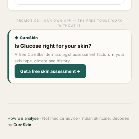
PROMOTION · OUR OWN APP — THE FREE TOOLS WORK
WITHOUT IT
◆ CureSkin
Is Glucose right for your skin?
A free CureSkin dermatologist assessment factors in your
skin type, climate and history.
Get a free skin assessment →
How we analyse
· Not medical advice · Indian Skincare, Decoded
by
CureSkin
.