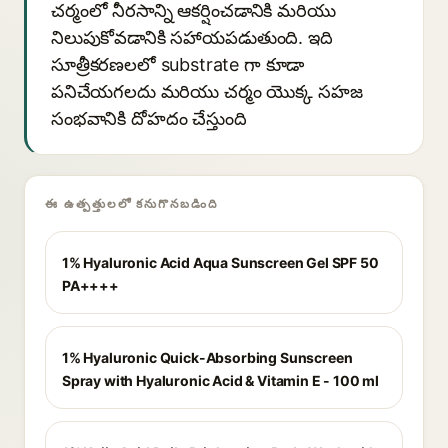
చర్మంలో నీరసాన్ని ఆకర్షించడానికి మరియు
నిలుపుకోవడానికి సహాయపడుతుంది. ఇది
సూత్రీకరణలలో substrate గా కూడా
పనిచేయగలదు మరియు చర్మం యొక్క సహజ
సంభవానికి దోహదం చేస్తుంది
ఈ ఉత్పత్తులలో కనుగొనబడింది
1% Hyaluronic Acid Aqua Sunscreen Gel SPF 50
PA++++
1% Hyaluronic Quick-Absorbing Sunscreen
Spray with Hyaluronic Acid & Vitamin E - 100 ml