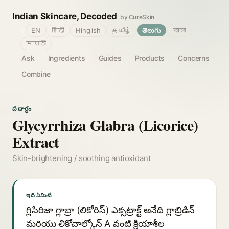
Indian Skincare, Decoded
by CureSkin
🌐
EN
हिंदी
Hinglish
தமிழ்
తెలుగు
বাংলা
मराठी
Ask
Ingredients
Guides
Products
Concerns
Combine
పదార్థం
Glycyrrhiza Glabra (Licorice)
Extract
Skin-brightening / soothing antioxidant
ఇది ఏమిటి
గ్లిసిరిజా గ్లాబ్రా (లికోరిస్) ఎక్సట్రాక్ట్ అనేది గ్లాబ్రిడిన్
మరియు లికోచాల్కోన్ A వంటి క్రియాశీల