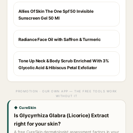
Allies Of Skin The One Spf 50 Invisible
Sunscreen Gel 50 Ml
Radiance Face Oil with Saffron & Turmeric
Tone Up Neck & Body Scrub Enriched With 3%
Glycolic Acid & Hibiscus Petal Exfoliator
PROMOTION · OUR OWN APP — THE FREE TOOLS WORK
WITHOUT IT
◆ CureSkin
Is Glycyrrhiza Glabra (Licorice) Extract
right for your skin?
A free CureSkin dermatologist assessment factors in your