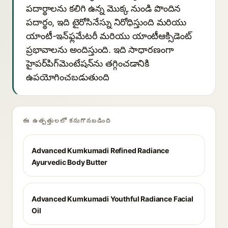
పదార్థాలను కలిగి ఉన్న మొక్క నుండి పొందిన
పదార్థం, ఇది టైరోసినేస్ను నిరోధిస్తుంది మరియు
యాంటీ-ఇన్‌ఫ్లమేటరీ మరియు యాంటీఆక్సిడెంట్
ప్రభావాలను అందిస్తుంది. ఇది సాధారణంగా
హైపర్‌పిగ్‌మెంటేషన్‌ను తగ్గించడానికి
ఉపయోగించబడుతుంది
ఈ ఉత్పత్తులలో కనుగొనబడింది
Advanced Kumkumadi Refined Radiance
Ayurvedic Body Butter
Advanced Kumkumadi Youthful Radiance Facial
Oil