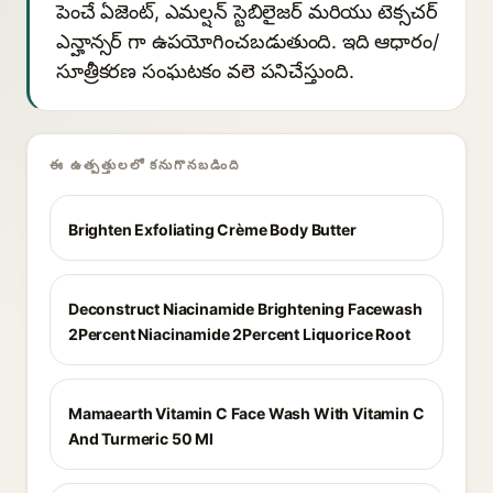
పెంచే ఏజెంట్, ఎమల్షన్ స్టెబిలైజర్ మరియు టెక్సచర్
ఎన్హాన్సర్ గా ఉపయోగించబడుతుంది. ఇది ఆధారం/
సూత్రీకరణ సంఘటకం వలె పనిచేస్తుంది.
ఈ ఉత్పత్తులలో కనుగొనబడింది
Brighten Exfoliating Crème Body Butter
Deconstruct Niacinamide Brightening Facewash
2Percent Niacinamide 2Percent Liquorice Root
Mamaearth Vitamin C Face Wash With Vitamin C
And Turmeric 50 Ml