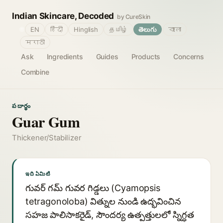
Indian Skincare, Decoded
by CureSkin
🌐
EN
हिंदी
Hinglish
தமிழ்
తెలుగు
বাংলা
मराठी
Ask
Ingredients
Guides
Products
Concerns
Combine
పదార్థం
Guar Gum
Thickener/Stabilizer
ఇది ఏమిటి
గువర్ గమ్ గువర గిడ్డలు (Cyamopsis
tetragonoloba) విత్నుల నుండి ఉద్భవించిన
సహజ పాలిసాకరైడ్, సౌందర్య ఉత్పత్తులలో స్నిగ్ధత