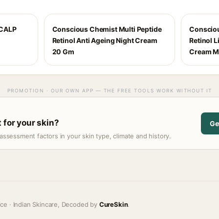
SCALP
Conscious Chemist Multi Peptide
Consciou
Retinol Anti Ageing Night Cream
Retinol L
20 Gm
Cream Mo
PROMOTION · OUR OWN APP — THE FREE TOOLS WORK WITHOUT IT
 for your skin?
Ge
assessment factors in your skin type, climate and history.
ice · Indian Skincare, Decoded by
CureSkin
.