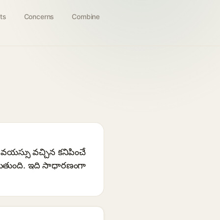
ts
Concerns
Combine
యు వయస్సు వచ్చిన కనిపించే
బడుతుంది. ఇది సాధారణంగా