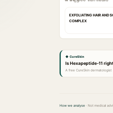
ఈ ఉత్పత్తులలో కనుగొనబడింది
EXFOLIATING HAIR AND 
COMPLEX
◆ CureSkin
Is Hexapeptide-11 right
A free CureSkin dermatologist 
How we analyse
· Not medical adv