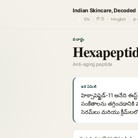
Indian Skincare, Decoded
🌐
EN
हिंदी
Hinglish
தம
పదార్థం
Hexapeptid
Anti-aging peptide
ఇది ఏమిటి
హెక్సాపెప్టైడ్-11 అనేది ఈస
సంకేతాలను తగ్గించడానికి
సెరమ్‌లు మరియు క్రీమ్‌లల