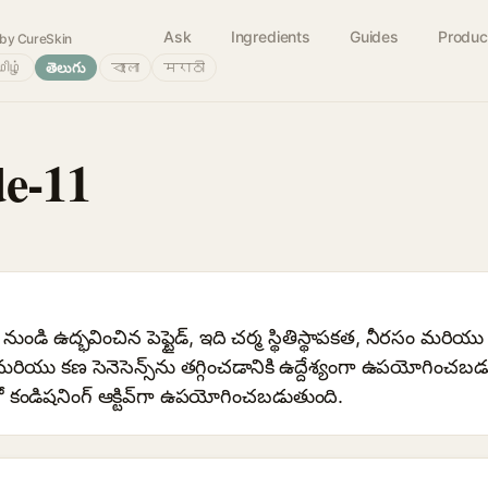
Ask
Ingredients
Guides
Produc
by CureSkin
ிழ்
తెలుగు
বাংলা
मराठी
e-11
్ట్ నుండి ఉద్భవించిన పెప్టైడ్, ఇది చర్మ స్థితిస్థాపకత, నీరసం మరి
 మరియు కణ సెనెసెన్స్‌ను తగ్గించడానికి ఉద్దేశ్యంగా ఉపయోగించ
ో కండిషనింగ్ ఆక్టివ్‌గా ఉపయోగించబడుతుంది.