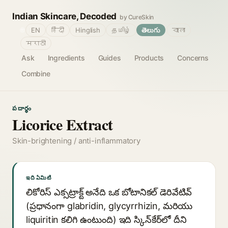
Indian Skincare, Decoded
by CureSkin
🌐
EN
हिंदी
Hinglish
தமிழ்
తెలుగు
বাংলা
मराठी
Ask
Ingredients
Guides
Products
Concerns
Combine
పదార్థం
Licorice Extract
Skin-brightening / anti-inflammatory
ఇది ఏమిటి
లికోరిస్ ఎక్సట్రాక్ట్ అనేది ఒక బోటానికల్ డెరివేటివ్
(ప్రధానంగా glabridin, glycyrrhizin, మరియు
liquiritin కలిగి ఉంటుంది) ఇది స్కిన్‌కేర్‌లో దీని